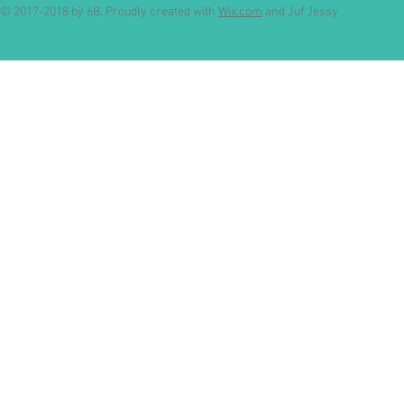
© 2017-2018 by 6B. Proudly created with
Wix.com
and Juf Jessy