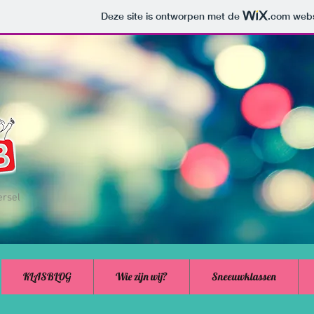
Deze site is ontworpen met de
.com
webs
ersel
KLASBLOG
Wie zijn wij?
Sneeuwklassen